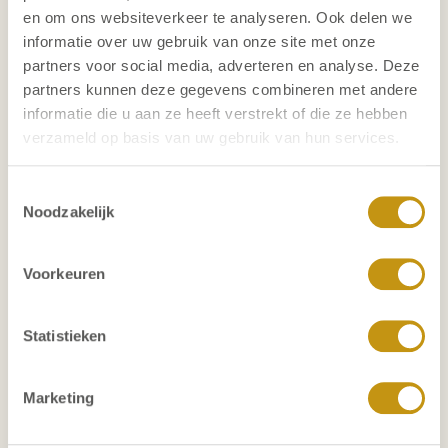
en om ons websiteverkeer te analyseren. Ook delen we
informatie over uw gebruik van onze site met onze
partners voor social media, adverteren en analyse. Deze
partners kunnen deze gegevens combineren met andere
informatie die u aan ze heeft verstrekt of die ze hebben
verzameld op basis van uw gebruik van hun services.
Toestemmingsselectie
TRACK RECORD
Noodzakelijk
Onze opdrachten
Voorkeuren
We hebben met succes vele interim opdrachten
uitgevoerd op diverse functieniveaus. We zijn actief
voor een breed scala aan opdrachtgevers, variërend
Statistieken
van internationale, beursgenoteerde ondernemingen
tot non-profit organisaties, familiebedrijven en
Marketing
(semi)overheidsinstellingen.