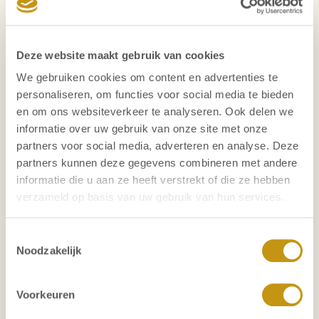
zetten, het doorzettingsvermogen, het komt me nog
steeds van pas. Opgeven is geen optie, ook niet als iets
heel ingewikkeld of complex is. Het maakt het juist leuk.
Deze website maakt gebruik van cookies
Met brede ervaring in het communicatie vak, zowel aan
We gebruiken cookies om content en advertenties te
klant- als bureauzijde, zette ik in 2006 de stap naar
personaliseren, om functies voor social media te bieden
werving en selectie. De afgelopen jaren ben ik actief in
en om ons websiteverkeer te analyseren. Ook delen we
Executive Search. Dat is niet bij toeval. Ik krijg energie
informatie over uw gebruik van onze site met onze
van het verbinden van mensen. In mijn werk maar ook
partners voor social media, adverteren en analyse. Deze
in mijn privéleven. Niets leukers dan een match maken.
partners kunnen deze gegevens combineren met andere
informatie die u aan ze heeft verstrekt of die ze hebben
Vrienden noemen mij Sherlock Holmes: ik analyseer,
verzameld op basis van uw gebruik van hun services.
ontrafel en haal uiteindelijk graag het beste in mensen
en opdrachten boven. Dat komt goed van pas in mijn
Toestemmingsselectie
werk als researcher en consultant. Mijn nieuwsgierige
Noodzakelijk
karakter en oplossend vermogen helpen daarbij om
elke opdracht tot een succesvol eind te brengen.
Voorkeuren
Ik floreer in een professionele omgeving waarin
collega’s, net als ik, geïnteresseerd zijn in de drijfveren