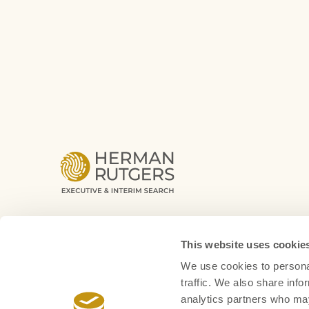
This website uses cookie
We use cookies to personal
traffic. We also share info
analytics partners who may