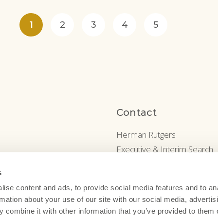
1
2
3
4
5
Contact
Herman Rutgers
Executive & Interim Search
Parnassusweg 8H
s
1076 AN Amsterdam
ise content and ads, to provide social media features and to an
info@hermanrutgers.nl
rmation about your use of our site with our social media, advertis
 combine it with other information that you’ve provided to them o
+31 (0)20 676 20 60