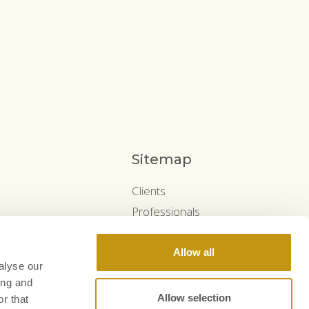
Sitemap
Clients
Professionals
Coaching
International
Allow all
alyse our
About us
ing and
News
Allow selection
r that