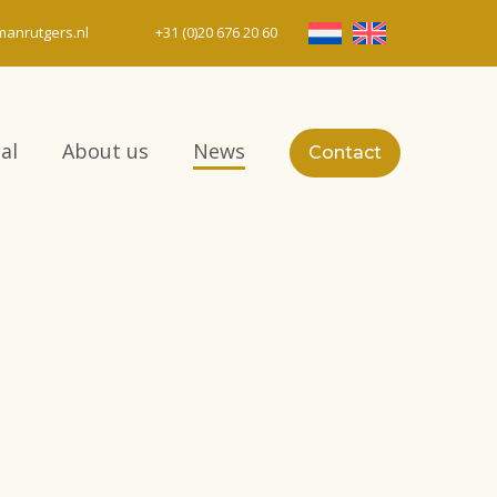
anrutgers.nl
+31 (0)20 676 20 60
al
About us
News
Contact