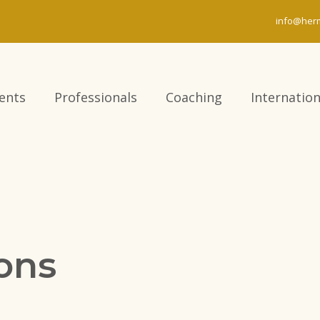
info@herm
ients
Professionals
Coaching
Internation
ons