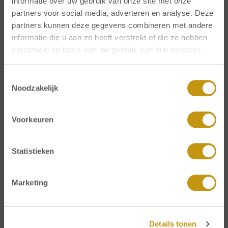
informatie over uw gebruik van onze site met onze
partners voor social media, adverteren en analyse. Deze
partners kunnen deze gegevens combineren met andere
informatie die u aan ze heeft verstrekt of die ze hebben
verzameld op basis van uw gebruik van hun services.
Toestemmingsselectie
Noodzakelijk
Executive & Interim Search
naar leiders in
Voorkeuren
M
e
d
i
a
R
e
l
a
t
i
e
s
P
u
b
l
i
c
A
f
f
a
i
r
s
Statistieken
F
i
n
a
n
c
i
ë
l
e
C
o
m
m
u
n
i
c
a
t
i
e
Opdrachtgevers
Professionals
I
n
t
e
r
n
e
C
o
m
m
u
n
i
c
a
t
i
e
Marketing
C
o
r
p
o
r
a
t
e
A
f
f
a
i
r
s
C
o
r
p
o
r
a
t
e
C
o
m
m
u
n
i
c
a
t
i
e
Details tonen